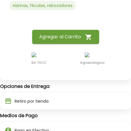
Harinas, féculas, rebozadores
Agregar al Carrito
shopping_cart
Sin TACC
Agroecologico
Opciones de Entrega
storefront
Retiro por tienda
Medios de Pago
monetization_on
Pago en Efectivo